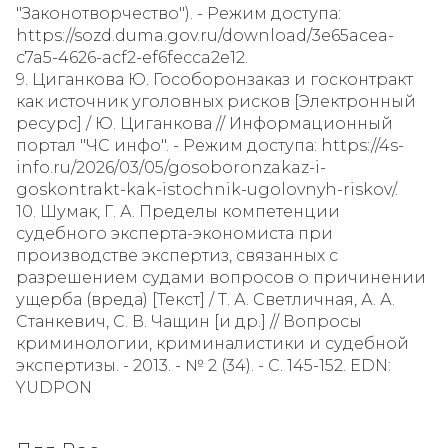
"Законотворчество"). - Режим доступа:
https://sozd.duma.gov.ru/download/3e65acea-
c7a5-4626-acf2-ef6fecca2e12.
9. Циганкова Ю. Гособоронзаказ и госконтракт
как источник уголовных рисков [Электронный
ресурс] / Ю. Циганкова // Информационный
портал "ЧС инфо". - Режим доступа: https://4s-
info.ru/2026/03/05/gosoboronzakaz-i-
goskontrakt-kak-istochnik-ugolovnyh-riskov/.
10. Шумак, Г. А. Пределы компетенции
судебного эксперта-экономиста при
производстве экспертиз, связанных с
разрешением судами вопросов о причинении
ущерба (вреда) [Текст] / Т. А. Светличная, А. А.
Станкевич, С. В. Чащин [и др.] // Вопросы
криминологии, криминалистики и судебной
экспертизы. - 2013. - № 2 (34). - С. 145-152. EDN:
YUDPON