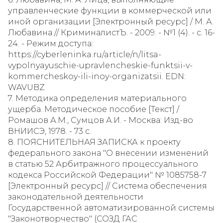
управленческие функции в коммерческой или
иной организации [Электронный ресурс] / М. А.
Любавина // КриминалистЪ. - 2009. - №1 (4). - с. 16-
24. - Режим доступа:
https://cyberleninka.ru/article/n/litsa-
vypolnyayuschie-upravlencheskie-funktsii-v-
kommercheskoy-ili-inoy-organizatsii. EDN:
WAVUBZ
7. Методика определения материального
ущерба. Методическое пособие [Текст] /
Ромашов А.М., Сумцов А.И. - Москва: Изд-во
ВНИИСЭ, 1978. - 73 с.
8. ПОЯСНИТЕЛЬНАЯ ЗАПИСКА к проекту
федерального закона "О внесении изменений
в статью 52 Арбитражного процессуального
кодекса Российской Федерации" № 1085758-7
[Электронный ресурс] // Система обеспечения
законодательной деятельности
Государственной автоматизированной системы
"Законотворчество" (СОЗД ГАС