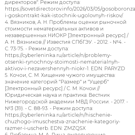
директоров". Режим доступа:
https://sovetdirectorov.info/2026/03/05/gosoboronz
i-goskontrakt-kak-istochnik-ugolovnyh-riskov/.
4. Вязников, А. Н. Проблемы оценки рыночной
стоимости нематериальных активов и
незавершенных НИОКР [Электронный ресурс] /
А. Н. Вязников // Известия СПбГЭУ. - 2012. - №4. -
С. 73-75. - Режим доступа:
https://cyberleninka.ru/article/n/problemy-
otsenki-rynochnoy-stoimosti-nematerialnyh-
aktivov-i-nezavershennyh-niokr-1. EDN: PARYZD
5. Кочои, С. М. Хищение чужого имущества:
значение категорий "Размер" и "Ущерб"
[Электронный ресурс] / С. М. Кочои //
Юридическая наука и практика: Вестник
Нижегородской академии МВД России. - 2017. -
№3 (39). - С. 88-93. - Режим доступа:
https://cyberleninka.ru/article/n/hischenie-
chuzhogo-imuschestva-znachenie-kategoriy-
razmer-i-uscherb. EDN: ZMZQSX
6. Любавина, М. А. Лица, выполняющие