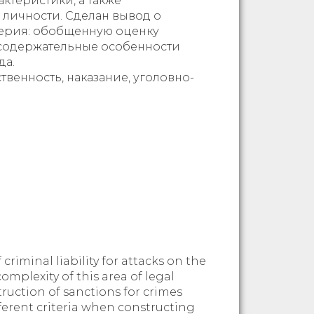
ктеристики, а также
личности. Сделан вывод о
терия: обобщенную оценку
 содержательные особенности
да.
венность, наказание, уголовно-
criminal liability for attacks on the
mplexity of this area of legal
struction of sanctions for crimes
ferent criteria when constructing