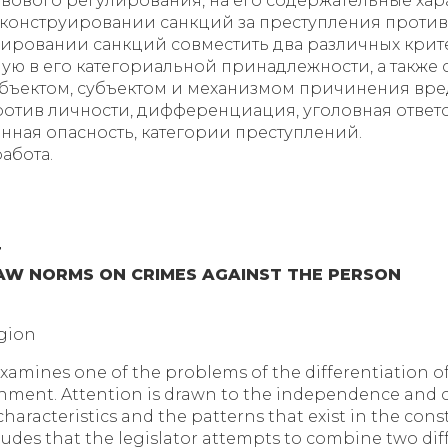
вового регулирования, на его содержательные хара
конструировании санкций за преступления против 
уировании санкций совместить два различных кри
ую в его категориальной принадлежности, а также
бъектом, субъектом и механизмом причинения вре
отив личности, дифференциация, уголовная ответст
енная опасность, категории преступлений.
абота.
T
LAW NORMS ON CRIMES AGAINST THE PERSON
egion
examines one of the problems of the differentiation of 
shment. Attention is drawn to the independence and co
 characteristics and the patterns that exist in the con
udes that the legislator attempts to combine two dif