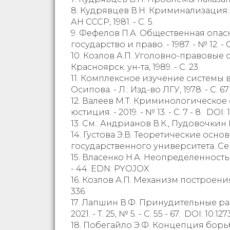
8. Кудрявцев В.Н. Криминализация: 
АН СССР, 1981. - C. 5.
9. Фефелов П.А. Общественная опас
государство и право. - 1987. - № 12. - С.
10. Козлов А.П. Уголовно-правовые
Красноярск. ун-та, 1989. - С. 23.
11. Комплексное изучение системы 
Осипова. - Л.: Изд-во ЛГУ, 1978. - С. 67 
12. Валеев М.Т. Криминологическо
юстиция. - 2019. - № 13. - С. 7 - 8. DO
13. См.: Андрианов В.К., Пудовочкин 
14. Густова Э.В. Теоретические ос
государственного университета. Сер.:
15. Власенко Н.А. Неопределенность 
- 44. EDN: PYOJOX
16. Козлов А.П. Механизм построения
336.
17. Лапшин В.Ф. Принудительные ра
2021. - Т. 25, № 5. - С. 55 - 67. DOI: 10
18. Побегайло Э.Ф. Концепция бор