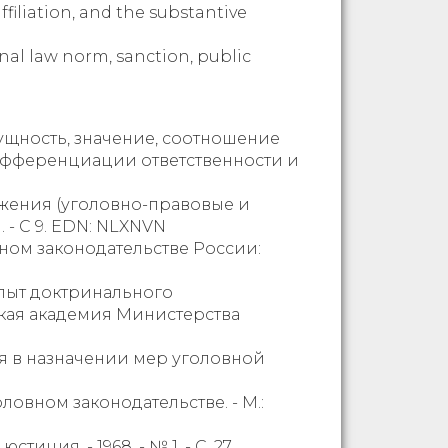
ffiliation, and the substantive
inal law norm, sanction, public
сущность, значение, соотношение
дифференциации ответственности и
ижения (уголовно-правовые и
. - С 9. EDN: NLXNVN
вном законодательстве России:
опыт доктринального
ская академия Министерства
я в назначении мер уголовной
ловном законодательстве. - М.:
ция. - 1968. - № 1. - С. 27.