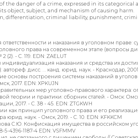
f the danger of a crime, expressed in its categorical a
 its object, subject, and mechanism of causing harm.
 differentiation, criminal liability, punishment, crim
 ответственности и наказания в уголовном праве: 
головного права на современном этапе (вопросы 
2 (2). - С. 119. EDN: ZAELUT
и индивидуализация наказания и средства их дост
автореф. дисс. … канд. юрид. наук. - Краснодар, 2001
ские основы построения системы наказаний в уголо
Омск, 2017. EDN: XPKUJN
справительных мер уголовно-правового характера: 
ой теории и практики: сборник статей. - Омск: Ом
и, 2017. - С. 38 - 45. EDN: ZTGKWH
сии как принцип уголовного права и его реализаци
а юрид. наук. - Омск, 2019. - С. 10. EDN: KFKKCM
ойлова С.Ю. Конфискация имущества в российском уго
978-5-4396-1187-4 EDN: VSFMMV
, не связанного с лишением свободы // Советская юсти