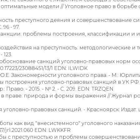
оптимальные модели // Уголовное право в борьбе с 
ность преступного деяния и совершенствование сис
 96 - 97.
 санкции: проблемы построения, классификации и из
воздействия на преступность: методологические и те
- 123.
е обоснование санкций уголовно-правовых норм осо
I: 10.17223/23088451/13/1 EDN: ILWIDK
Ю.Е. Закономерности уголовного права. - М.: Юрлитинф
новы построения уголовно-правовых санкций в УК РФ
 Право. - 2015. - № 2. - С. 209. EDN: TRZQEN
в праве: природа и формы выражения // Журнал россий
 уголовно-правовых санкций. - Красноярск: Издат. цен
боты как вид "внесистемного" уголовного наказания 
.12737/jrl.2021.060 EDN: LWKKFR
ьбы с преступностью и проблемы совершенствован