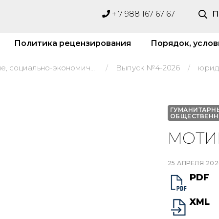
+ 7 988 167 67 67
П
Политика рецензирования
Порядок, услов
Гуманитарные, социально-экономические и общественные науки
Выпуск №4-2026
юрид
ГУМАНИТАРН
ОБЩЕСТВЕНН
МОТИН
25 АПРЕЛЯ 202
PDF
XML