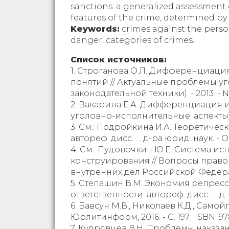
sanctions: a generalized assessment o
features of the crime, determined by
Keywords:
crimes against the person,
danger, categories of crimes.
Список источников:
1. Строганова О.Л. Дифференциация
понятий // Актуальные проблемы у
законодательной техники). - 2013. - № 
2. Вакарина Е.А. Дифференциация 
уголовно-исполнительные: аспекты): 
3. См.: Подройкина И.А. Теоретиче
автореф. дисс. … д-ра юрид. наук. - 
4. См.: Пудовочкин Ю.Е. Система и
конструирования // Вопросы правов
внутренних дел Российской Федераци
5. Степашин В.М. Экономия репрес
ответственности: автореф. дисс. … д-р
6. Бавсун М.В., Николаев К.Д., Сам
Юрлитинформ, 2016. - С. 197. ISBN: 
7. Кудрявцев В.Н. Проблемы наказания