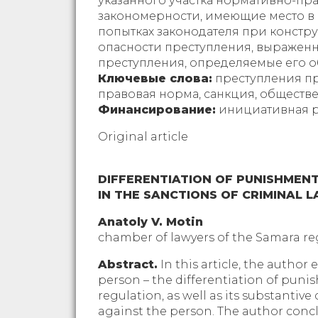
указанного участка нормативно-пра
закономерности, имеющие место в 
попытках законодателя при констр
опасности преступления, выраженн
преступления, определяемые его о
Ключевые слова:
преступления пр
правовая норма, санкция, обществ
Финансирование:
инициативная р
Original article
DIFFERENTIATION OF PUNISHMEN
IN THE SANCTIONS OF CRIMINAL 
Anatoly V. Motin
chamber of lawyers of the Samara r
Abstract.
In this article, the author 
person – the differentiation of puni
regulation, as well as its substantive
against the person. The author concl