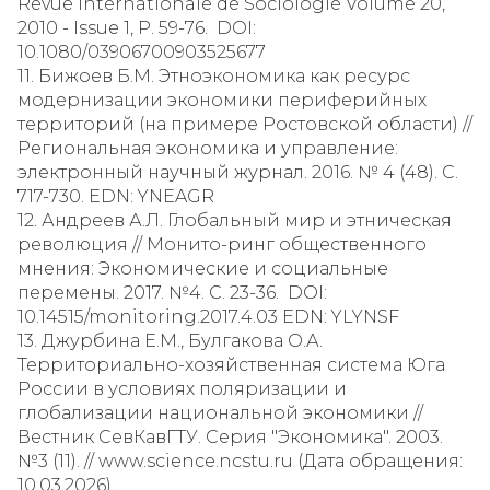
Revue Internationale de Sociologie Volume 20,
2010 - Issue 1, P. 59-76. DOI:
10.1080/03906700903525677
11. Бижоев Б.М. Этноэкономика как ресурс
модернизации экономики периферийных
территорий (на примере Ростовской области) //
Региональная экономика и управление:
электронный научный журнал. 2016. № 4 (48). С.
717-730. EDN: YNEAGR
12. Андреев А.Л. Глобальный мир и этническая
революция // Монито-ринг общественного
мнения: Экономические и социальные
перемены. 2017. №4. С. 23-36. DOI:
10.14515/monitoring.2017.4.03 EDN: YLYNSF
13. Джурбина Е.М., Булгакова О.А.
Территориально-хозяйственная система Юга
России в условиях поляризации и
глобализации национальной экономики //
Вестник СевКавГТУ. Серия "Экономика". 2003.
№3 (11). // www.science.ncstu.ru (Дата обращения:
10.03.2026).