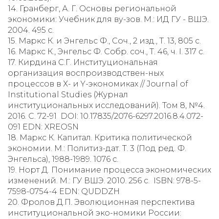
14. Гранберг, А. Г. Основы региональной
экономики: Учебник для ву-зов. М.: ИД ГУ - ВШЭ.
2004. 495 с.
15. Маркс К. и Энгельс Ф., Соч., 2 изд., Т. 13, 805 с.
16. Маркс К., Энгельс Ф. Собр. соч., Т. 46, ч. I. 317 с.
17. Кирдина С.Г. Институциональная
организация воспроизводствен-ных
процессов в Х- и Y-экономиках // Journal of
Institutional Studies (Журнал
институциональных исследований). Том 8, №4.
2016. С. 72-91 DOI: 10.17835/2076-6297.2016.8.4.072-
091 EDN: XREOSN
18. Маркс К. Капитал. Критика политической
экономии. М.: Политиз-дат. Т. 3 (Под ред. Ф.
Энгельса), 1988-1989. 1076 с.
19. Норт Д. Понимание процесса экономических
изменений. М.: ГУ ВШЭ. 2010. 256 с. ISBN: 978-5-
7598-0754-4 EDN: QUDDZH
20. Фролов Д.П. Эволюционная перспектива
институциональной эко-номики России: