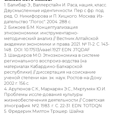
1. Балибар Э., Валлерстайн И. Раса, нация, класс.
Двусмысленные идентичности. Пер с фр. под.
ред. О. Никифорова и П. Хицкого. Москва: Из-
дательство "Логос". 2004. 288 с.
2. Бижоев Б.М. Концептуализация
этноэкономики: инструментарно-
методический анализ // Вестник Алтайской
академии экономики и права. 2021. № 11-2. С. 143-
148. DOI: 10.17513/vaael.1927 EDN: JTQDAF
3. Шандиров М.О. Этноэкономика в системе
регионального воспроиз-водства (на
материалах Кабардино-Балкарской
республики) // диссертация на соискание
ученой степени кан. эк. наук. Ростов-на-Дону.
2002 г. 156 с.
4. Арутюнов С.К., Маркарян Э.С., Мкртумян Ю.И.
Проблемы иссле-дования культуры
жизнеобеспечения деятельности // Советская
этнография. №2. 1983. г. С. 22-31. EDN: TOTDQN
5. Фредерик Милтон Трэшер. Шайка: