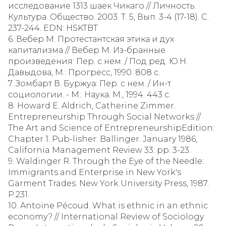
исследование 1313 шаек Чикаго // Личность.
Культура. Общество. 2003. Т. 5, Вып. 3-4 (17-18). С.
237-244. EDN: HSKTBT
6. Вебер М. Протестантская этика и дух
капитализма // Вебер М. Из-бранные
произведения: Пер. с нем. / Под ред. Ю.Н.
Давыдова, М.: Прогресс, 1990. 808 с.
7. Зомбарт В. Буржуа: Пер. с нем. / Ин-т
социологии. - М.: Наука. М., 1994. 443 с.
8. Howard E. Aldrich, Catherine Zimmer.
Entrepreneurship Through Social Networks //
The Art and Science of EntrepreneurshipEdition:
Chapter 1. Pub-lisher: Ballinger. January 1986,
California Management Review 33: pp. 3-23.
9. Waldinger R. Through the Eye of the Needle:
Immigrants and Enterprise in New York's
Garment Trades. New York University Press, 1987.
P.231.
10. Antoine Pécoud. What is ethnic in an ethnic
economy? // International Review of Sociology