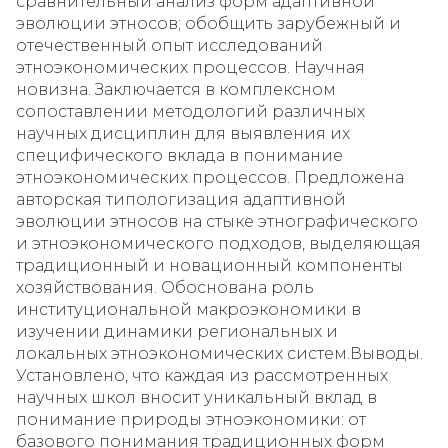
сравнительный анализ форм адаптивной
эволюции этносов; обобщить зарубежный и
отечественный опыт исследований
этноэкономических процессов. Научная
новизна. Заключается в комплексном
сопоставлении методологий различных
научных дисциплин для выявления их
специфического вклада в понимание
этноэкономических процессов. Предложена
авторская типологизация адаптивной
эволюции этносов на стыке этнографического
и этноэкономического подходов, выделяющая
традиционный и новационный компоненты
хозяйствования. Обоснована роль
институциональной макроэкономики в
изучении динамики региональных и
локальных этноэкономических систем.Выводы.
Установлено, что каждая из рассмотренных
научных школ вносит уникальный вклад в
понимание природы этноэкономики: от
базового понимания традиционных форм