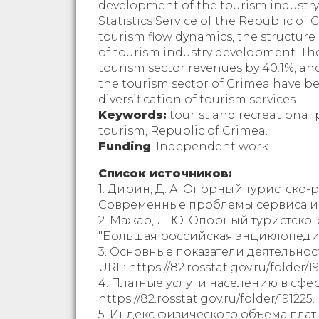
development of the tourism industry.
Statistics Service of the Republic of
tourism flow dynamics, the structure
of tourism industry development. The 
tourism sector revenues by 40.1%, an
the tourism sector of Crimea have bee
diversification of tourism services.
Keywords:
tourist and recreational 
tourism, Republic of Crimea.
Funding
: Independent work.
Список источников:
1. Дирин, Д. А. Опорный туристско-
Современные проблемы сервиса и туриз
2. Мажар, Л. Ю. Опорный туристско
"Большая российская энциклопедия".
3. Основные показатели деятельнос
URL: https://82.rosstat.gov.ru/folder/19
4. Платные услуги населению в сфе
https://82.rosstat.gov.ru/folder/191225.
5. Индекс физического объема плат