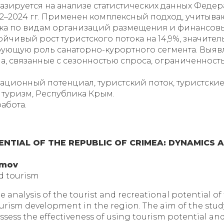
базируется на анализе статистических данных Феде
22–2024 гг. Применен комплексный подход, учитыв
ынка по видам организаций размещения и финансовы
тойчивый рост туристского потока на 14,9%, значит
дирующую роль санаторно-курортного сегмента. Вы
ма, связанные с сезонностью спроса, ограниченно
ационный потенциал, туристский поток, туристские
туризм, Республика Крым.
абота.
NTIAL OF THE REPUBLIC OF CRIMEA: DYNAMICS 
imov
nd tourism
he analysis of the tourist and recreational potential 
urism development in the region. The aim of the study 
ssess the effectiveness of using tourism potential an