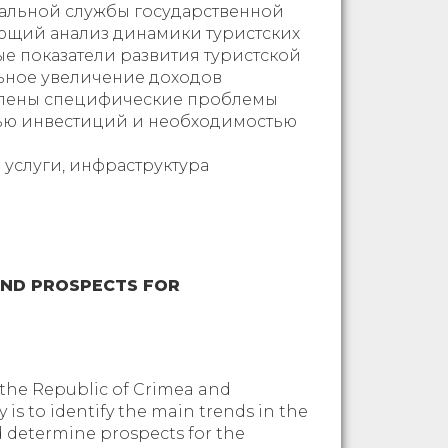
ральной службы государственной
ающий анализ динамики туристских
е показатели развития туристской
ельное увеличение доходов
явлены специфические проблемы
стью инвестиций и необходимостью
 услуги, инфраструктура
AND PROSPECTS FOR
of the Republic of Crimea and
is to identify the main trends in the
d determine prospects for the