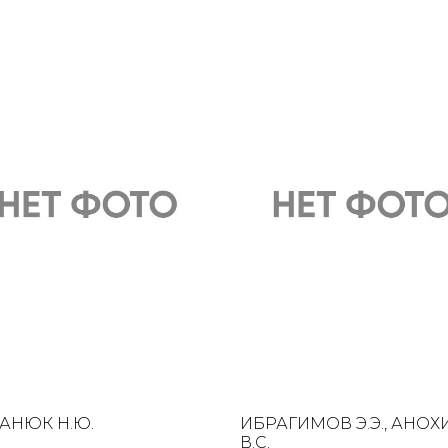
АНЮК Н.Ю.
ИБРАГИМОВ Э.Э., АНОХ
В.С.