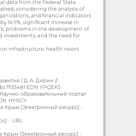
al data from the Federal State
plied, considering the analysis of
anizations, and financial indicators
y 14.9%, significant increase in
ific problems in the development of
ed investments, and the need for
on infrastructure, health resort
вития / Д. А. Дирин //
nodo.7933481 EDN: FPQEKS
/ Научно-образовательный портал
DN: HYISCY
е Крым [Электронный ресурс]. -
]. - URL:
е Крым [Электронный ресурс]. -