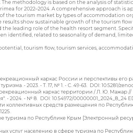
 The methodology is based on the analysis of statistic
 Crimea for 2022–2024. A comprehensive approach is ap
 of the tourism market by types of accommodation org
results show sustainable growth of the tourism flow b
d the leading role of the health resort segment. Spec
n identified, related to seasonality of demand, limit
potential, tourism flow, tourism services, accommodati
рекреационный каркас России и перспективы его раз
ма. - 2023. - Т. 17, № 1. - С. 49-63. DOI: 10.5281/ze
-рекреационный каркас территории / Л. Ю. Мажар /
 - 2024. - № 8. DOI: 10.54972/00000001_2024_8_24 E
ти коллективных средств размещения по Республик
1225.
ре туризма по Республике Крым [Электронный ресурс
ных услуг населению в сфере туризма по Республик