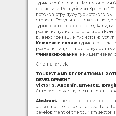
туристской отрасли. Методология 
статистики Республики Крым за 20
потоков, структуру туристского р
отрасли. Результаты показывают ус
туристского сектора на 40,1%, ли
развития туристского сектора Кры
диверсификации туристских услуг.
Ключевые слова:
туристско-рекре
размещения, санаторно-курортный 
Финансирование:
инициативная р
Original article
TOURIST AND RECREATIONAL POTE
DEVELOPMENT
Viktor S. Anokhin, Ernest E. Ibrag
Crimean university of culture, arts a
Abstract.
The article is devoted to t
assessment of the current state of to
development of the tourism sector, a