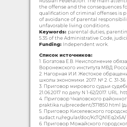
Russian Federation. The main attention
the offense and the consequences for
qualification of criminal offenses is 
of avoidance of parental responsibili
unfavorable living conditions.
Keywords:
parental duties, parenting
5.35 of the Administrative Code, judic
Funding:
Independent work.
Список источников:
1. Богатова Е.В. Неисполнение об
Воронежского института МВД России.
2. Нагорная И.И. Жестокое обращен
школы экономики. 2017. № 2. С. 31-36.
3. Приговор мирового судьи судебн
21.06.2017 по делу N 1-62/2017. URL. 
4. Приговор Чкаловского районного су
praktika.ru/precedent/371850.html (д
5. Приговор Киселевского городского
sudact.ru/regular/doc/KcTQN1Eq2x5A/ 
6. Приговор Можайского городского 