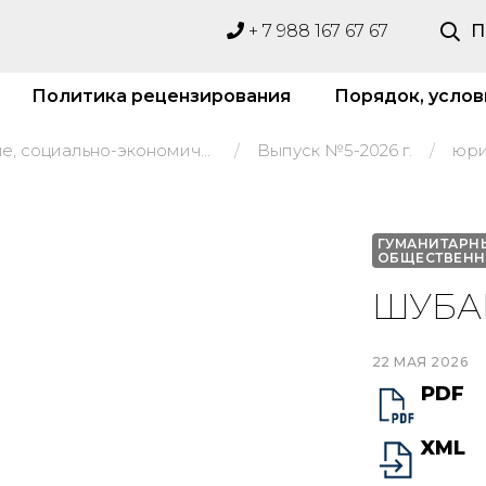
+ 7 988 167 67 67
П
Политика рецензирования
Порядок, услов
Гуманитарные, социально-экономические и общественные науки
Выпуск №5-2026 г.
юри
ГУМАНИТАРН
ОБЩЕСТВЕНН
ШУБАК
22 МАЯ 2026
PDF
XML