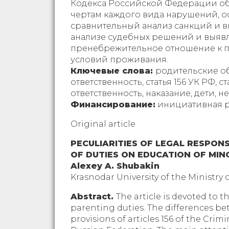
Кодекса Российской Федерации о
чертам каждого вида нарушений, 
сравнительный анализ санкций и в
анализе судебных решений и выявля
пренебрежительное отношение к п
условий проживания.
Ключевые слова:
родительские об
ответственность, статья 156 УК РФ,
ответственность, наказание, дети, 
Финансирование:
инициативная р
Original article
PECULIARITIES OF LEGAL RESPON
OF DUTIES ON EDUCATION OF MIN
Alexey A. Shubakin
Krasnodar University of the Ministry o
Abstract.
The article is devoted to 
parenting duties. The differences be
provisions of articles 156 of the Cri