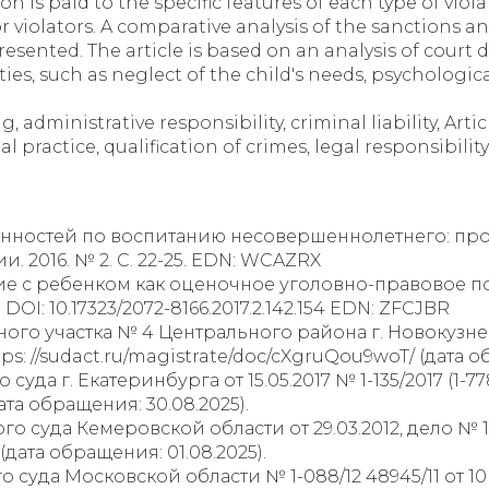
 is paid to the specific features of each type of violat
 violators. A comparative analysis of the sanctions an
presented. The article is based on an analysis of court d
ties, such as neglect of the child's needs, psychologic
, administrative responsibility, criminal liability, Artic
ial practice, qualification of crimes, legal responsibili
язанностей по воспитанию несовершеннолетнего: пр
 2016. № 2. С. 22-25. EDN: WCAZRX
ие с ребенком как оценочное уголовно-правовое п
 DOI: 10.17323/2072-8166.2017.2.142.154 EDN: ZFCJBR
ого участка № 4 Центрального района г. Новокузне
https: //sudact.ru/magistrate/doc/cXgruQou9woT/ (дата 
да г. Екатеринбурга от 15.05.2017 № 1-135/2017 (1-778/
ата обращения: 30.08.2025).
 суда Кемеровской области от 29.03.2012, дело № 1-2
(дата обращения: 01.08.2025).
суда Московской области № 1-088/12 48945/11 от 10 и