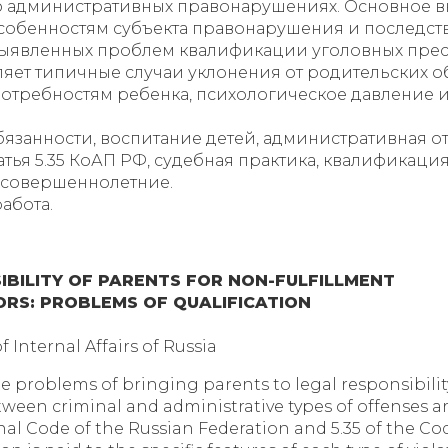
б административных правонарушениях. Основное 
особенностям субъекта правонарушения и последст
ыявленных проблем квалификации уголовных прест
ет типичные случаи уклонения от родительских об
отребностям ребенка, психологическое давление 
язанности, воспитание детей, административная от
 статья 5.35 КоАП РФ, судебная практика, квалифика
несовершеннолетние.
абота.
SIBILITY OF PARENTS FOR NON-FULFILLMENT
ORS: PROBLEMS OF QUALIFICATION
f Internal Affairs of Russia
the problems of bringing parents to legal responsibili
tween criminal and administrative types of offenses a
minal Code of the Russian Federation and 5.35 of the Co