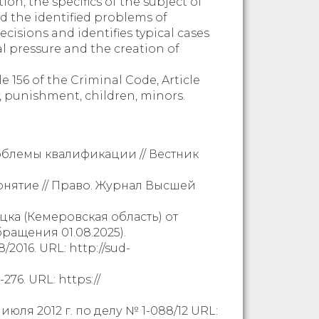
ion, the specifics of the subject of
d the identified problems of
ecisions and identifies typical cases
al pressure and the creation of
le 156 of the Criminal Code, Article
ty, punishment, children, minors.
облемы квалификации // Вестник
онятие // Право. Журнал Высшей
цка (Кемеровская область) от
обращения 01.08.2025).
2016. URL: http://sud-
76. URL: https://
юля 2012 г. по делу № 1-088/12 URL: