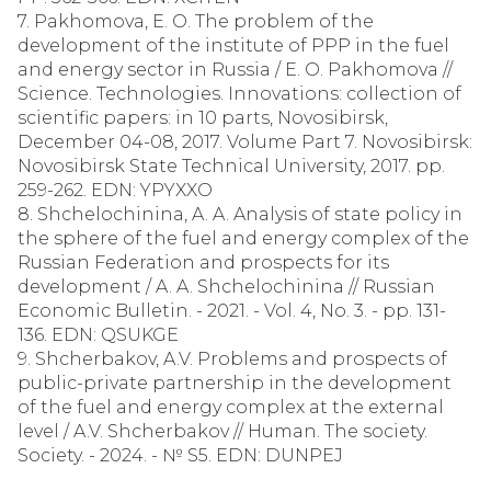
7. Pakhomova, E. O. The problem of the
development of the institute of PPP in the fuel
and energy sector in Russia / E. O. Pakhomova //
Science. Technologies. Innovations: collection of
scientific papers: in 10 parts, Novosibirsk,
December 04-08, 2017. Volume Part 7. Novosibirsk:
Novosibirsk State Technical University, 2017. pp.
259-262. EDN: YPYXXO
8. Shchelochinina, A. A. Analysis of state policy in
the sphere of the fuel and energy complex of the
Russian Federation and prospects for its
development / A. A. Shchelochinina // Russian
Economic Bulletin. - 2021. - Vol. 4, No. 3. - pp. 131-
136. EDN: QSUKGE
9. Shcherbakov, A.V. Problems and prospects of
public-private partnership in the development
of the fuel and energy complex at the external
level / A.V. Shcherbakov // Human. The society.
Society. - 2024. - № S5. EDN: DUNPEJ