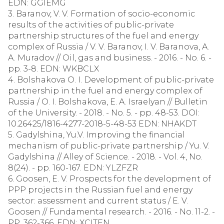
EDN: GGIEMG
3. Baranov, V. V. Formation of socio-economic
results of the activities of public-private
partnership structures of the fuel and energy
complex of Russia / V. V. Baranov, I. V. Baranova, A.
A. Muradov // Oil, gas and business. - 2016. - No. 6. -
pp. 3-8. EDN: WKBCLX
4. Bolshakova O. I. Development of public-private
partnership in the fuel and energy complex of
Russia / O. I. Bolshakova, E. A. Israelyan // Bulletin
of the University. - 2018. - No. 5. - pp. 48-53. DOI:
10.26425/1816-4277-2018-5-48-53 EDN: NHAKDT
5. Gadylshina, Yu.V. Improving the financial
mechanism of public-private partnership / Yu. V.
Gadylshina // Alley of Science. - 2018. - Vol. 4, No.
8(24). - pp. 160-167. EDN: YLZFZR
6. Goosen, E. V. Prospects for the development of
PPP projects in the Russian fuel and energy
sector: assessment and current status / E. V.
Goosen // Fundamental research. - 2016. - No. 11-2. -
PP. 362-366. EDN: XCITEN