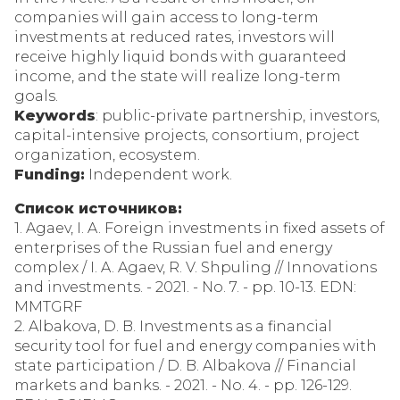
companies will gain access to long-term
investments at reduced rates, investors will
receive highly liquid bonds with guaranteed
income, and the state will realize long-term
goals.
Keywords
: public-private partnership, investors,
capital-intensive projects, consortium, project
organization, ecosystem.
Funding:
Independent work.
Список источников:
1. Agaev, I. A. Foreign investments in fixed assets of
enterprises of the Russian fuel and energy
complex / I. A. Agaev, R. V. Shpuling // Innovations
and investments. - 2021. - No. 7. - pp. 10-13. EDN:
MMTGRF
2. Albakova, D. B. Investments as a financial
security tool for fuel and energy companies with
state participation / D. B. Albakova // Financial
markets and banks. - 2021. - No. 4. - pp. 126-129.