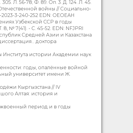
Л. 56-78; Ф. 89. Оп. 3. Д. 124. Л. 45.
Отечественной войны // Социально-
25-2023-3-240-252 EDN: OEOEAH
дениях Узбекской ССР в годы
8, № 7(41). - С. 45-52. EDN: NFJPRI
еспублик Средней Азии и Казахстана
диссертация... доктора
ды Института истории Академии наук
твенности: годы, опалённые войной
льный университет имени Ж.
одёжи Кыргызстана // IV
ого Алтая: история и
ежвоенный период и в годы