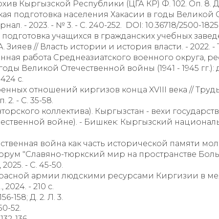
Кыргызской Республики (ЦГА КР) Ф. 102. Оп. 8. Д. 305. 
кая подготовка населения Хакасии в годы Великой 
. - 2023. - № 3. - С. 240-252. DOI: 10.36718/2500-18
ая подготовка учащихся в гражданских учебных заве
ияев // Власть истории и история власти. - 2022. - Т. 
нная работа Среднеазиатского военного округа, р
оды Великой Отечественной войны (1941 - 1945 гг.): 
424 с.
оенных отношений киргизов конца XVIII века // Тру
2. - С. 35-58.
вторского коллектива). Кыргызстан - вехи государс
чественной войне). - Бишкек: Кыргызский национа
ественная война как часть исторической памяти мол
рум "Славяно-тюркский мир на пространстве Больш
025. - С. 45-50.
 Красной армии людскими ресурсами Киргизии в м
2024. - 210 с.
6-158; Д. 2. Л. 3.
50-52.
132-136.