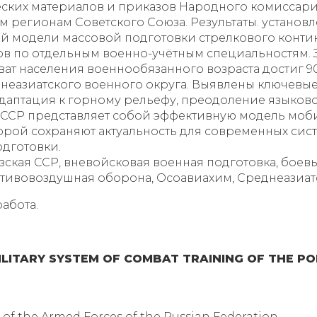
ских материалов и приказов Народного комиссариа
 регионам Советского Союза. Результаты. установл
й модели массовой подготовки стрелкового конти
в по отдельным военно-учётным специальностям. 
хват населения военнообязанного возраста достиг 9
неазиатского военного округа. Выявлены ключевые
аптация к горному рельефу, преодоление языково
 ССР представляет собой эффективную модель моб
торой сохраняют актуальность для современных сис
дготовки.
зская ССР, вневойсковая военная подготовка, боев
отивовоздушная оборона, Осоавиахим, Среднеазиат
абота.
ITARY SYSTEM OF COMBAT TRAINING OF THE POP
f of the Armed Forces of the Russian Federation