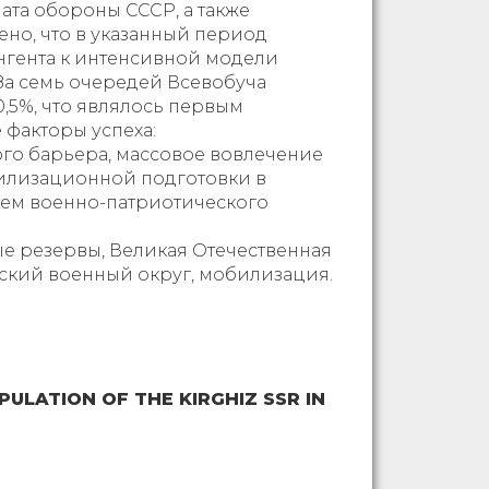
та обороны СССР, а также
ено, что в указанный период
нгента к интенсивной модели
За семь очередей Всевобуча
0,5%, что являлось первым
 факторы успеха:
го барьера, массовое вовлечение
илизационной подготовки в
тем военно-патриотического
ые резервы, Великая Отечественная
ский военный округ, мобилизация.
ULATION OF THE KIRGHIZ SSR IN