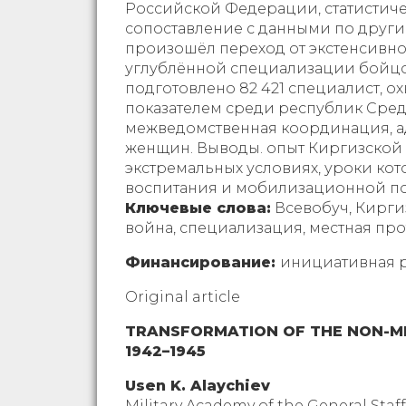
Российской Федерации, статистиче
сопоставление с данными по другим
произошёл переход от экстенсивно
углублённой специализации бойцо
подготовлено 82 421 специалист, о
показателем среди республик Сред
межведомственная координация, ад
женщин. Выводы. опыт Киргизской
экстремальных условиях, уроки ко
воспитания и мобилизационной по
Ключевые слова:
Всевобуч, Кирги
война, специализация, местная пр
Финансирование:
инициативная р
Original article
TRANSFORMATION OF THE NON-MIL
1942–1945
Usen K. Alaychiev
Military Academy of the General Staf