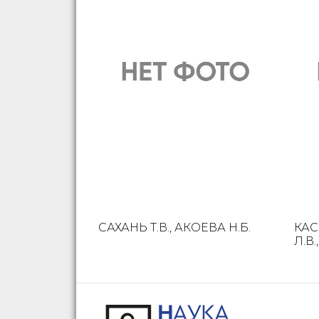
САХАНЬ Т.В., АКОЕВА Н.Б.
КАС
Л.В.,.