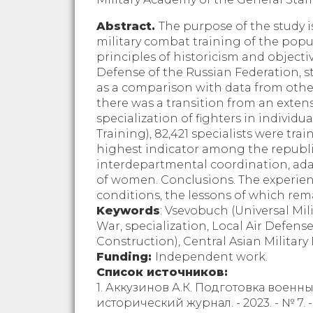
Abstract.
The purpose of the study i
military combat training of the popu
principles of historicism and objectiv
Defense of the Russian Federation, st
as a comparison with data from other 
there was a transition from an extens
specialization of fighters in individu
Training), 82,421 specialists were tr
highest indicator among the republics 
interdepartmental coordination, ad
of women. Conclusions. The experienc
conditions, the lessons of which rem
Keywords
: Vsevobuch (Universal Mil
War, specialization, Local Air Defen
Construction), Central Asian Military 
Funding:
Independent work.
Список источников:
1. Аккузинов А.К. Подготовка воен
исторический журнал. - 2023. - № 7. 