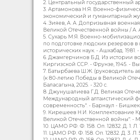
2. Центральный государственный архив 
3. Артамонова Н.Я. Военно-физичес
экономический и гуманитарный журнал
4. Зияев, А. А. Допризывная военн
Великой Отечественной войны / А. А. З
5. Сухарь М.Я. Военно-мобилизацио
по подготовке людских резервов в г
исторических наук. - Ашхабад. 1981. - 
6. Джамгерчинов Б.Д. Из истории в
Киргизской ССР. - Фрунзе, 1945. - Вып. 
7. Батырбаева Ш.Ж. (руководитель а
(к 80-летию Победы в Великой Оте
Баласагына, 2025. - 320 с.
8. Джунушалиева Г.Д. Великая Отеч
Международный алтаистический фо
современность". - Барнаул - Бишкек, 2
9. Кирешеев Н.И. Комплектование
Великой Отечественной войны". - М., 
10. ЦАМО РФ. Ф. 158. Оп. 12832. Д. 1. Л. 15
11. ЦАМО РФ. Ф. 158. Оп. 12832. Д. 3. Л. 
12. ЦАМО РФ. Ф. 158. Оп. 12832. Д. 4. Л. 