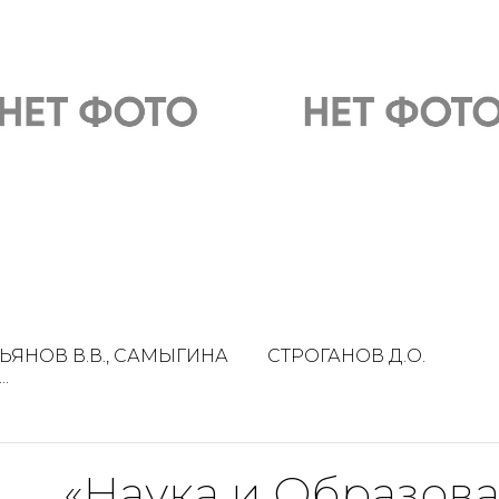
ЬЯНОВ В.В., САМЫГИНА
СТРОГАНОВ Д.О.
..
«Наука и Образов