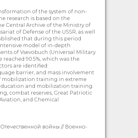
ransformation of the system of non-
he research is based on the
he Central Archive of the Ministry of
sariat of Defense of the USSR, as well
ablished that during this period
 intensive model of in-depth
lments of Vsevobuch (Universal Military
age reached 90.5%, which was the
tors are identified:
guage barrier, and mass involvement
 mobilization training in extreme
education and mobilization training.
ing, combat reserves, Great Patriotic
 Aviation, and Chemical
 Отечественной войны // Военно-