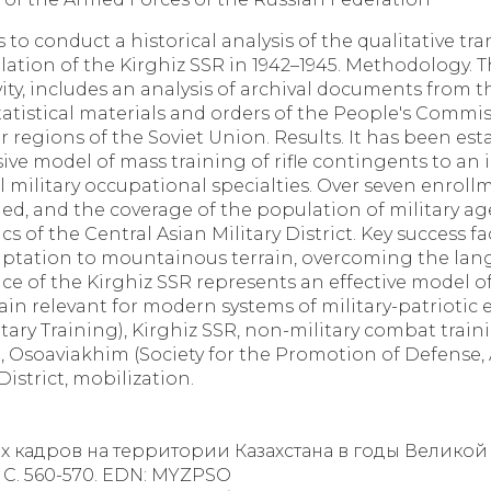
s to conduct a historical analysis of the qualitative t
lation of the Kirghiz SSR in 1942–1945. Methodology. T
ity, includes an analysis of archival documents from t
atistical materials and orders of the People's Commis
regions of the Soviet Union. Results. It has been est
ive model of mass training of rifle contingents to an
al military occupational specialties. Over seven enrol
ained, and the coverage of the population of military 
of the Central Asian Military District. Key success fac
aptation to mountainous terrain, overcoming the lan
e of the Kirghiz SSR represents an effective model of
ain relevant for modern systems of military-patriotic 
itary Training), Kirghiz SSR, non-military combat train
se, Osoaviakhim (Society for the Promotion of Defense,
District, mobilization.
ных кадров на территории Казахстана в годы Великой
- С. 560-570. EDN: MYZPSO