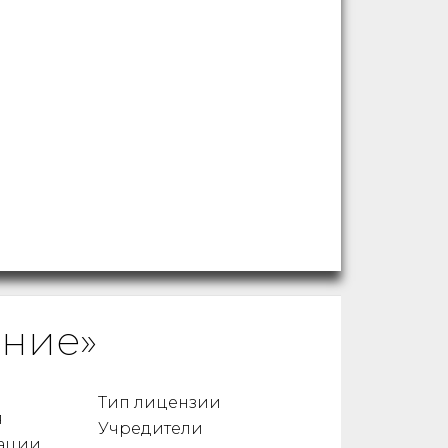
ание»
Тип лицензии
я
Учредители
ации