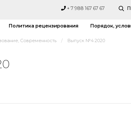
+ 7 988 167 67 67
П
Политика рецензирования
Порядок, услов
зование, Современность
Выпуск №4 2020
20