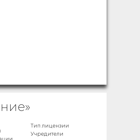
ание»
Тип лицензии
я
Учредители
ации