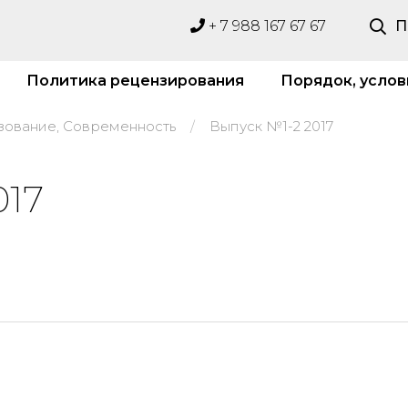
+ 7 988 167 67 67
П
Политика рецензирования
Порядок, услов
зование, Современность
Выпуск №1-2 2017
017