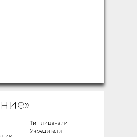
ание»
Тип лицензии
я
Учредители
ации