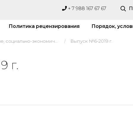
+ 7 988 167 67 67
П
Политика рецензирования
Порядок, услов
Гуманитарные, социально-экономические и общественные науки
Выпуск №6-2019 г.
 г.