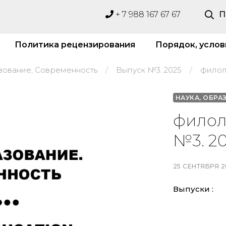
+ 7 988 167 67 67
П
Политика рецензирования
Порядок, услов
зование, Современность
Выпуск №3. 2025
филол
НАУКА, ОБРА
филол
№3. 2
25 СЕНТЯБРЯ 2
Выпуски :