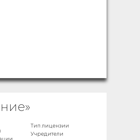
ание»
Тип лицензии
я
Учредители
ации